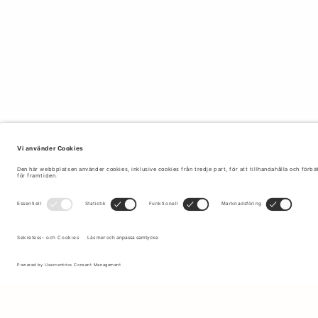
Anmäl dig till vårt nyhetsbrev för att få uppdateringar om de
senaste kollektionerna och erbjudandena.