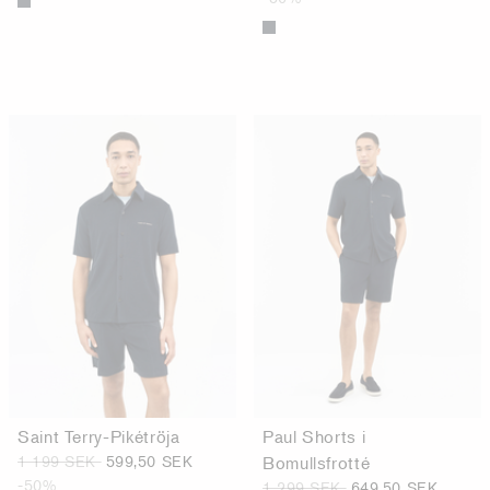
Saint Terry-Pikétröja
Paul Shorts i
1 199 SEK
599,50 SEK
Bomullsfrotté
-50%
1 299 SEK
649,50 SEK