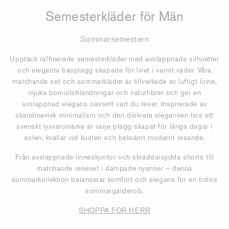
Semesterkläder för Män
Sommarsemestern
Upptäck raffinerade semesterkläder med avslappnade silhuetter
och eleganta basplagg skapade för livet i varmt väder. Våra
matchande set och sommarkläder är tillverkade av luftigt linne,
mjuka bomullsblandningar och naturfibrer och ger en
avslappnad elegans oavsett vart du reser. Inspirerade av
skandinavisk minimalism och den diskreta elegansen hos ett
svenskt lyxvarumärke är varje plagg skapat för långa dagar i
solen, kvällar vid kusten och bekvämt modernt resande.
Från avslappnade linneskjortor och skräddarsydda shorts till
matchande reseset i dämpade nyanser – denna
sommarkollektion balanserar komfort och elegans för en tidlös
sommargarderob.
SHOPPA FÖR HERR