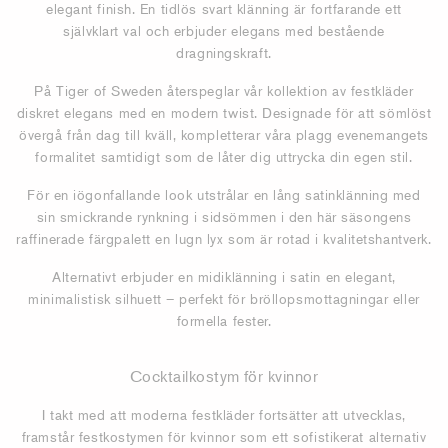
elegant finish. En tidlös svart klänning är fortfarande ett
självklart val och erbjuder elegans med bestående
dragningskraft.
På Tiger of Sweden återspeglar vår kollektion av festkläder
diskret elegans med en modern twist. Designade för att sömlöst
övergå från dag till kväll, kompletterar våra plagg evenemangets
formalitet samtidigt som de låter dig uttrycka din egen stil.
För en iögonfallande look utstrålar en lång satinklänning med
sin smickrande rynkning i sidsömmen i den här säsongens
raffinerade färgpalett en lugn lyx som är rotad i kvalitetshantverk.
Alternativt erbjuder en midiklänning i satin en elegant,
minimalistisk silhuett – perfekt för bröllopsmottagningar eller
formella fester.
Cocktailkostym för kvinnor
I takt med att moderna festkläder fortsätter att utvecklas,
framstår festkostymen för kvinnor som ett sofistikerat alternativ