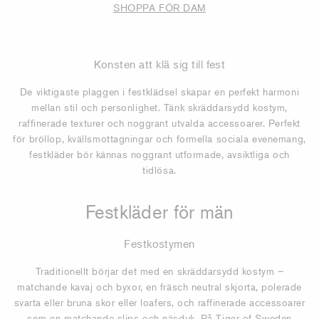
SHOPPA FÖR DAM
Konsten att klä sig till fest
De viktigaste plaggen i festklädsel skapar en perfekt harmoni
mellan stil och personlighet. Tänk skräddarsydd kostym,
raffinerade texturer och noggrant utvalda accessoarer. Perfekt
för bröllop, kvällsmottagningar och formella sociala evenemang,
festkläder bör kännas noggrant utformade, avsiktliga och
tidlösa.
Festkläder för män
Festkostymen
Traditionellt börjar det med en skräddarsydd kostym –
matchande kavaj och byxor, en fräsch neutral skjorta, polerade
svarta eller bruna skor eller loafers, och raffinerade accessoarer
som en matchande slips och näsduk. På Tiger of Sweden