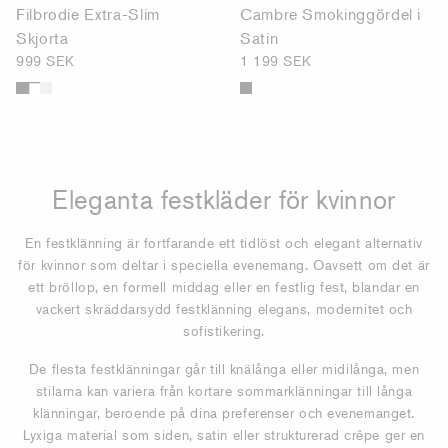
Filbrodie Extra-Slim
Cambre Smokinggördel i
Skjorta
Satin
999 SEK
1 199 SEK
Eleganta festkläder för kvinnor
En festklänning är fortfarande ett tidlöst och elegant alternativ
för kvinnor som deltar i speciella evenemang. Oavsett om det är
ett bröllop, en formell middag eller en festlig fest, blandar en
vackert skräddarsydd festklänning elegans, modernitet och
sofistikering.
De flesta festklänningar går till knälånga eller midilånga, men
stilarna kan variera från kortare sommarklänningar till långa
klänningar, beroende på dina preferenser och evenemanget.
Lyxiga material som siden, satin eller strukturerad crêpe ger en