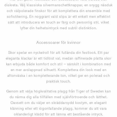
diskreta. Välj klassiska silvermanschettknappar, en snygg näsduk
och välpolerade finskor för att komplettera din ensemble med
sofistikering. En noggrant vald slips är ett enkelt men effektivt
sätt att introducera en touch av färg och personlig stil, vilket
lyfter din helhetsintryck med subtil distinktion.
Accessoarer för kvinnor
Skor spelar en nyckelroll för att fullända din festlook. Ett par
eleganta klackar är ett tidlöst val, medan raffinerade platta skor
kan erbjuda både komfort och stil – särskilt i kombination med
en mer avslappnad silhuett. Komplettera din look med en
aftonväska i en kompletterande ton, vilket ger en polerad och
praktisk touch.
Genom att välja högkvalitativa plagg från Tiger of Sweden kan
du närma dig alla tillfällen med självförtroende och lätthet.
Oavsett om du väljer en skräddarsydd kostym, en elegant
klänning eller ett iögonfallande plagg, kommer du att vara
oklanderligt klädd för att lämna ett bestående intryck.