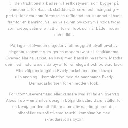
till den traditionella klädseln. Festkostymen, som bygger på
principerna för klassisk skrädderi, är enkel och mångsidig –
perfekt för dem som föredrar en raffinerad, strukturerad silhuett
framför en klänning. Välj en välskuren byxkostym i lyxiga tyger
som crêpe, satin eller lätt ull för en look som är både modern
och tidlös.
På Tiger of Sweden erbjuder vi ett noggrant utvalt urval av
eleganta kostymer som ger en modern twist till festkläderna.
Överväg Narina Jacket, en kavaj med klassisk passform. Matcha
den med matchande vida byxor för en elegant och polerad look.
Eller välj den kraglösa Everly Jacket, en stilren kavaj i
ullblandning, i kombination med de matchande Everly
Bermudashortsen för en modern look.
För utomhusevenemang eller varmare kvällstillfällen, överväg
Aleos Top – en ärmlös design i böljande satin. Bärs istället för
en kavaj, ger den ett lättare alternativ samtidigt som den
bibehåller en sofistikerad touch i kombination med
skräddarsydda byxor.