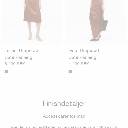
Leilani Draperad
Ivoal Draperad
Satinklänning
Satinklänning
3 499 SEK
4 499 SEK
Finishdetaljer
Accessoarer för män
När det gäller festkläder bör accessoarer vara tidlösa och