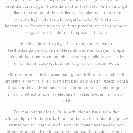
erbjuder vårt noggrant utvalda urval av festkostymer i en mängd
olika moderna och tidlösa stilar, vilket säkerställer att du är
oklanderligt klädd för alla eleganta fester. Utforska vår
kostymguide
för att hitta den perfekta passformen och uppnå en
elegant look för ditt nästa speciella tillfälle.
En välskräddad kostym är hörnstenen i en mans
festklädselgarderob. Välj en klassisk tvådelad kostym i djupa,
mångsidiga toner som marinblå, antracitgrå eller svart – eller
omfamna en säsongsbetonad färg för en modern twist.
För mer formella kvällsevenemang, som bröllop eller galor där
smoking är valfritt, är en svart smoking som Justin Tuxedo också
ett passande val. Med sina rena linjer och subtila detaljer ger en
smoking ett extra lager av elegans till vilken elegant miljö som
helst.
För mer mångsidiga tillfällen erbjuder en kavaj som den
oklanderligt skräddarsydda Joachim den perfekta blandningen av
lätthet och stil. Den övergår sömlöst mellan evenemang och
eftermiddagsstil. Kombinera den med skräddarsydda byxor för