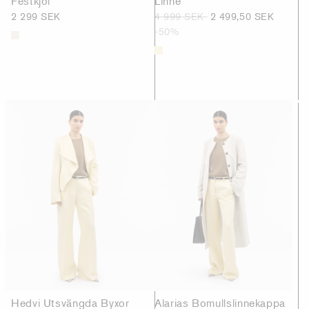
Festkjol
Linne
2 299 SEK
4 999 SEK
2 499,50 SEK
-50%
Hedvi Utsvängda Byxor
Alarias Bomullslinnekappa