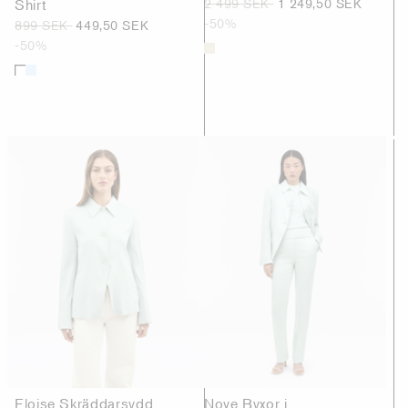
Shirt
2 499 SEK
1 249,50 SEK
-50%
899 SEK
449,50 SEK
-50%
Eloise Skräddarsydd
Nove Byxor i