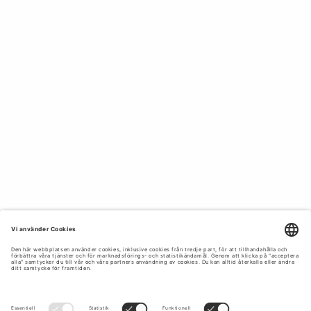
texturer och kan enkelt bäras instoppade eller lösa för en
avslappnad men ändå sofistikerad outfit. Matcha med
byxor, kjolar eller shorts för oändliga stylingalternativ.
LINNEKAVAJER FÖR KVINNOR -
SKRÄDDARSYDD LÄTTHET.
Våra linnekavajer kombinerar skräddarsydd sofistikering
med en lätt känsla, vilket gör dem perfekta för varma dagar
när du ändå vill klä upp dig. Perfekt över en klänning eller
tillsammans med matchande byxor för en komplett
linnekostymlook.