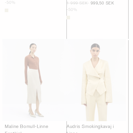
-50%
1 999 SEK
999,50 SEK
-50%
Maline Bomull-Linne
Audris Smokingkavaj i