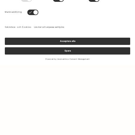
Anmäl dig till vårt nyhetsbrev för att få uppdateringar om de
senaste kollektionerna och erbjudandena.
Din e-mail
Frakt & Returer