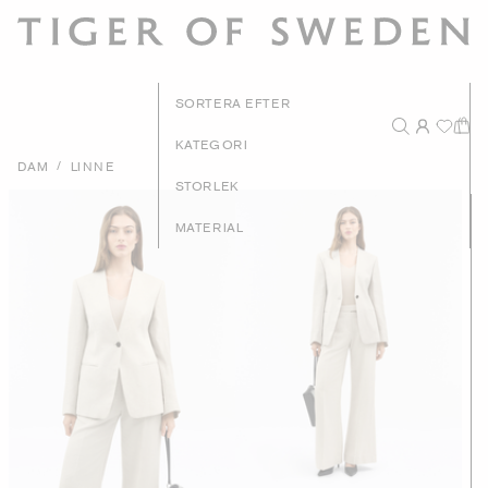
Nyhet
SORTERA EFTER
Rekommender
KATEGORI
/
DAM
LINNE
Pris - Högt till l
STORLEK
Pris - Lågt till h
MATERIAL