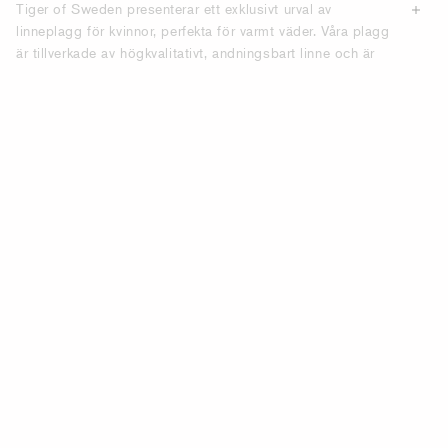
Tiger of Sweden presenterar ett exklusivt urval av
linneplagg för kvinnor, perfekta för varmt väder. Våra plagg
är tillverkade av högkvalitativt, andningsbart linne och är
designade för att hålla dig sval samtidigt som du behåller
en elegant look. Skandinavisk minimalism möter naturlig
komfort, perfekt för sommardagar i staden eller vid kusten.
LUFTIGA LINNEKLÄNNINGAR FÖR
KVINNOR.
Våra linneklänningar erbjuder en perfekt balans mellan
avslappnad stil och elegant design. Med smickrande
passform och tidlösa färger är de perfekta för både dag-
och kvällsbruk. Styla med sandaler för en avslappnad look
eller förhöj din look med klackar och accessoarer.
KLASSISKA LINNESKJORTOR FÖR
KVINNOR.
En linneskjorta är ett måste för sommaren. Tiger of
Swedens linneskjortor har stilrena mönster och mjuka