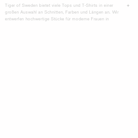
Tiger of Sweden bietet viele Tops und T-Shirts in einer
großen Auswahl an Schnitten, Farben und Längen an. Wir
entwerfen hochwertige Stücke für moderne Frauen in
verschiedenen Stilen, mit V-Ausschnitt, hohem Kragen,
Rundhalsausschnitt und Kragen. Unsere Kollektionen
umfassen eine große Auswahl an Oberteilen aus
Materialien wie Baumwolle, Viskose, Cupro-Stretch, Leder
und Seide. Hier können Sie online Designer-Oberteile für
Damen kaufen.
ENTDECKEN SIE EXKLUSIVE UND
LANGLEBIGE DAMENOBERTEILE AUS
HOCHWERTIGEN MATERIALIEN.
Tiger of Sweden verwendet hochwertige Materialien, um
langlebige Kleidungsstücke herzustellen, die sich mit
jedem Tragen besser an Ihren Körper anpassen. Unsere
Kollektionen umfassen Oberteile für formelle und legere