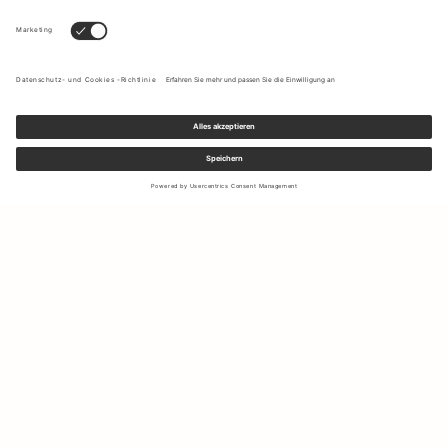
Melden Sie sich für unseren Newsletter an, um Updates zu den
neuesten Kollektionen und Angeboten zu erhalten.
Ihre E-Mail Adresse
Versand & Rücksendungen
Widerrufsrecht