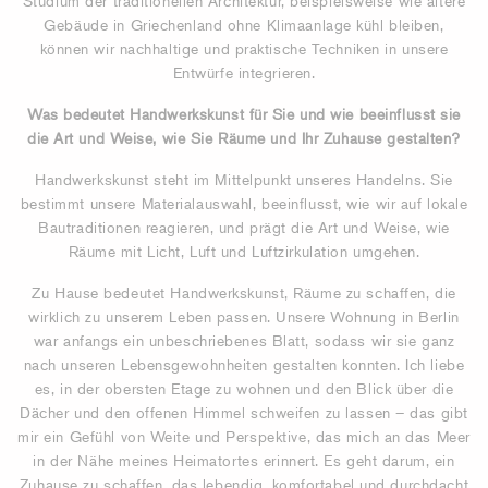
Studium der traditionellen Architektur, beispielsweise wie ältere
Gebäude in Griechenland ohne Klimaanlage kühl bleiben,
können wir nachhaltige und praktische Techniken in unsere
Entwürfe integrieren.
Was bedeutet Handwerkskunst für Sie und wie beeinflusst sie
die Art und Weise, wie Sie Räume und Ihr Zuhause gestalten?
Handwerkskunst steht im Mittelpunkt unseres Handelns. Sie
bestimmt unsere Materialauswahl, beeinflusst, wie wir auf lokale
Bautraditionen reagieren, und prägt die Art und Weise, wie
Räume mit Licht, Luft und Luftzirkulation umgehen.
Zu Hause bedeutet Handwerkskunst, Räume zu schaffen, die
wirklich zu unserem Leben passen. Unsere Wohnung in Berlin
war anfangs ein unbeschriebenes Blatt, sodass wir sie ganz
nach unseren Lebensgewohnheiten gestalten konnten. Ich liebe
es, in der obersten Etage zu wohnen und den Blick über die
Dächer und den offenen Himmel schweifen zu lassen – das gibt
mir ein Gefühl von Weite und Perspektive, das mich an das Meer
in der Nähe meines Heimatortes erinnert. Es geht darum, ein
Zuhause zu schaffen, das lebendig, komfortabel und durchdacht