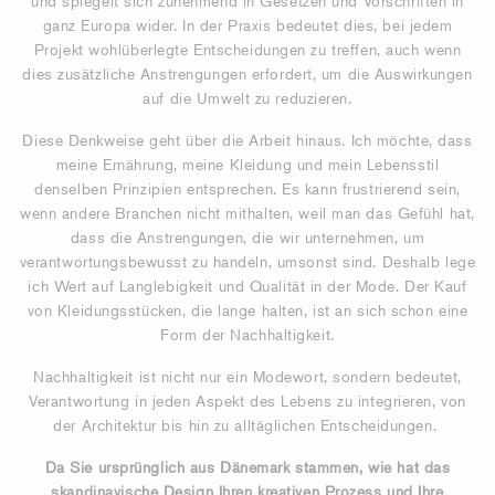
und spiegelt sich zunehmend in Gesetzen und Vorschriften in
ganz Europa wider. In der Praxis bedeutet dies, bei jedem
Projekt wohlüberlegte Entscheidungen zu treffen, auch wenn
dies zusätzliche Anstrengungen erfordert, um die Auswirkungen
auf die Umwelt zu reduzieren.
Diese Denkweise geht über die Arbeit hinaus. Ich möchte, dass
meine Ernährung, meine Kleidung und mein Lebensstil
denselben Prinzipien entsprechen. Es kann frustrierend sein,
wenn andere Branchen nicht mithalten, weil man das Gefühl hat,
dass die Anstrengungen, die wir unternehmen, um
verantwortungsbewusst zu handeln, umsonst sind. Deshalb lege
ich Wert auf Langlebigkeit und Qualität in der Mode. Der Kauf
von Kleidungsstücken, die lange halten, ist an sich schon eine
Form der Nachhaltigkeit.
Nachhaltigkeit ist nicht nur ein Modewort, sondern bedeutet,
Verantwortung in jeden Aspekt des Lebens zu integrieren, von
der Architektur bis hin zu alltäglichen Entscheidungen.
Da Sie ursprünglich aus Dänemark stammen, wie hat das
skandinavische Design Ihren kreativen Prozess und Ihre