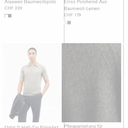
Araawen Baumwollspolo
Erros Polohemd Aus
CHF 229
Baumwoll-Leinen
CHF 179
Pflegeanleitung für
Orbit S Half-Zip Poloshirt