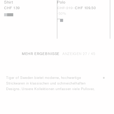
Shirt
Polo
CHF 139
CHF 219
CHF 109.50
-50%
MEHR ERGEBNISSE
ANZEIGEN
27
/ 45
Tiger of Sweden bietet moderne, hochwertige
Strickwaren in klassischen und schmeichelhaften
Designs. Unsere Kollektionen umfassen viele Pullover,
Rollkragenpullover, Strickjacken und Cardigans in einer
Vielzahl von Farben und Materialien. Im Einklang mit
unserer stolzen
Schneider-Tradition
kreieren wir
zeitgenössische Klassiker mit zeitlosen Ausschnitten