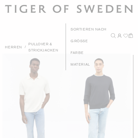
SORTIEREN NACH
GRÖSSE
PULLOVER &
/
HERREN
STRICKJACKEN
Prei
FARBE
Prei
MATERIAL