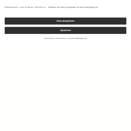
Melden Sie sich für unseren Newsletter an, um Updates zu den
neuesten Kollektionen und Angeboten zu erhalten.
Ihre E-Mail Adresse
Versand & Rücksendungen
Widerrufsrecht
Mein Konto