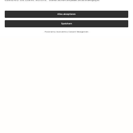
Melden Sie sich für unseren Newsletter an, um Updates zu den
neuesten Kollektionen und Angeboten zu erhalten.
Ihre E-Mail Adresse
Versand & Rücksendungen
Widerrufsrecht
Mein Konto
Nachhaltigkeit