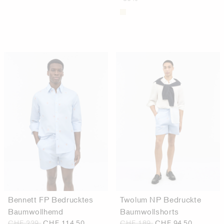
Bennett FP Bedrucktes
Twolum NP Bedruckte
Baumwollhemd
Baumwollshorts
CHF 229
CHF 114.50
CHF 189
CHF 94.50