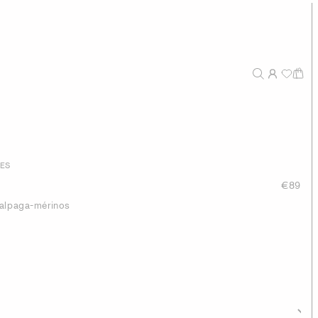
TES
€89
 alpaga-mérinos