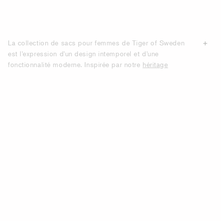
La collection de sacs pour femmes de Tiger of Sweden
est l'expression d'un design intemporel et d'une
fonctionnalité moderne. Inspirée par notre
héritage
artisanal de qualité, chaque sac est confectionné à partir
de
matériaux haut
de gamme, tels que le cuir et des
textiles résistants. Notre gamme propose un style pour
chaque occasion, des élégants cabas et sacs bandoulière
parfaits au quotidien aux pochettes chics idéales pour les
soirées. Alliant élégance classique et modernité, nos sacs
se distinguent par leurs lignes épurées, leur design raffiné
et leurs détails soignés qui subliment toutes les tenues.
Que vous recherchiez un sac élégant pour le travail ou un
sac de week-end en cuir, notre vaste gamme vous garantit
de trouver chez Tiger of Sweden le sac pour femme parfait
pour compléter votre style personnel.
DÉCOUVREZ LES SACS EXCLUSIFS