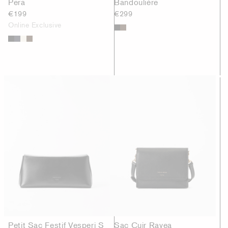
Pera
Bandoulière
€199
€299
Online Exclusive
Petit Sac Festif Vesperi S
Sac Cuir Ravea