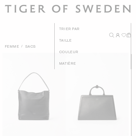
TRIER PAR
TAILLE
/
FEMME
SACS
Prix - Du plus ha
COULEUR
Prix - Du plus ba
MATIÈRE