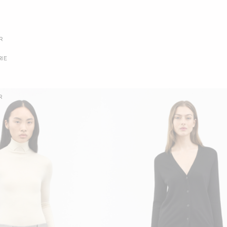
R
IE
R