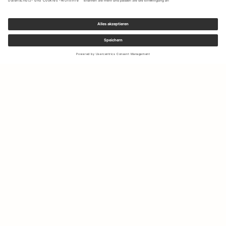
Melden Sie sich für unseren Newsletter an, um Updates zu den
neuesten Kollektionen und Angeboten zu erhalten.
Ihre E-Mail Adresse
Versand & Rücksendungen
Widerrufsrecht
Mein Konto
Nachhaltigkeit