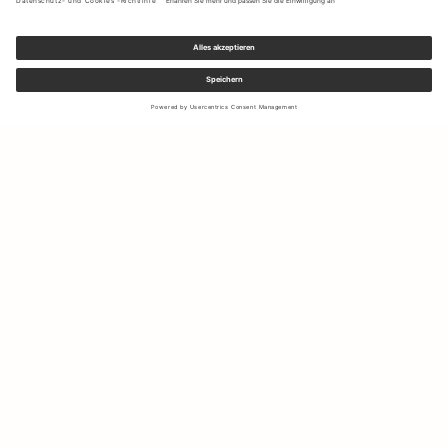
Melden Sie sich für unseren Newsletter an, um Updates zu den
neuesten Kollektionen und Angeboten zu erhalten.
Ihre E-Mail Adresse
Versand & Rücksendungen
Widerrufsrecht
Mein Konto
Nachhaltigkeit