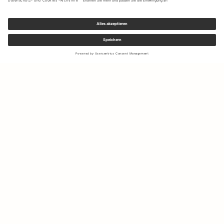
Melden Sie sich für unseren Newsletter an, um Updates zu den
neuesten Kollektionen und Angeboten zu erhalten.
Ihre E-Mail Adresse
Versand & Rücksendungen
Widerrufsrecht
Mein Konto
Nachhaltigkeit