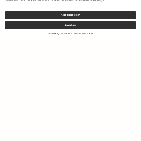
Melden Sie sich für unseren Newsletter an, um Updates zu den
neuesten Kollektionen und Angeboten zu erhalten.
Ihre E-Mail Adresse
Versand & Rücksendungen
Widerrufsrecht
Mein Konto
Nachhaltigkeit