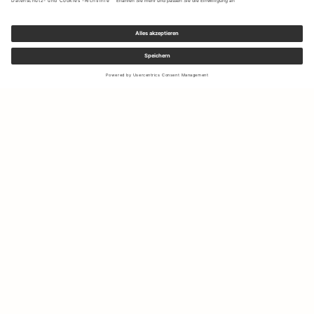
Melden Sie sich für unseren Newsletter an, um Updates zu den
neuesten Kollektionen und Angeboten zu erhalten.
Ihre E-Mail Adresse
Versand & Rücksendungen
Widerrufsrecht
Mein Konto
Nachhaltigkeit