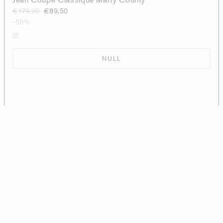
€179,00
€89,50
-50%
NULL