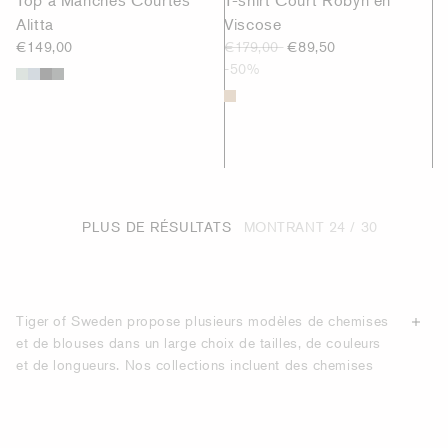
Alitta
Viscose
€149,00
€179,00
€89,50
-50%
PLUS DE RÉSULTATS
MONTRANT
24 / 30
Tiger of Sweden propose plusieurs modèles de chemises
et de blouses dans un large choix de tailles, de couleurs
et de longueurs. Nos collections incluent des chemises
féminines confectionnées dans des
matières
confortables
et de haute qualité, telles que le popeline de coton, le cuir,
la soie, la viscose légère et le mousseline de polyester.