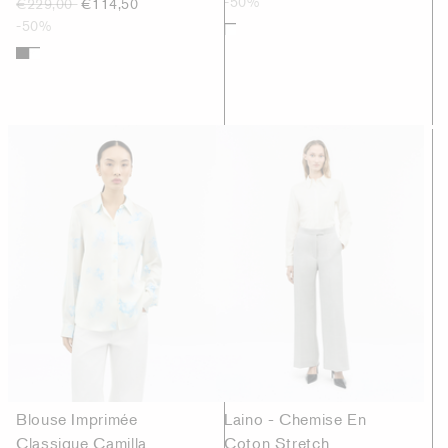
-50%
€229,00
€114,50
-50%
Blouse Imprimée
Laino - Chemise En
Classique Camilla
Coton Stretch