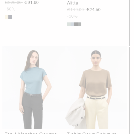
€229,00
€91,60
Alitta
-60%
€149,00
€74,50
-50%
Top à Manches Courtes
T-shirt Court Robyn en