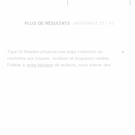
PLUS DE RÉSULTATS
MONTRANT
27
/ 42
Tiger of Sweden propose une large collection de
costumes aux coupes, couleurs et longueurs variées.
Fidèles à
notre héritage
de tailleurs, nous créons des
pièces emblématiques et modernes, des essentiels
intemporels du vestiaire qui traverseront les années.
Nos costumes sont confectionnés à partir de
matériaux
de haute qualité
tels que des mélanges de laine, de la
laine stretch et des mélanges de coton, garantissant
une meilleure tenue au fil du temps. Soucieux d'un
savoir-faire artisanal de qualité, nous proposons des
costumes classiques ainsi que des modèles uniques
aux touches contemporaines. Grâce à notre
guide de
costumes
, découvrez-en davantage sur les différents