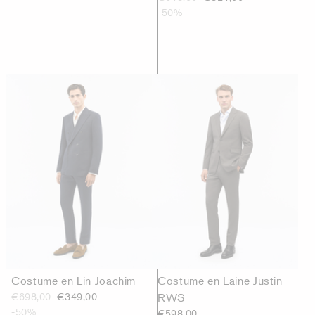
-50%
Costume en Lin Joachim
Costume en Laine Justin
€698,00
€349,00
RWS
-50%
€598,00