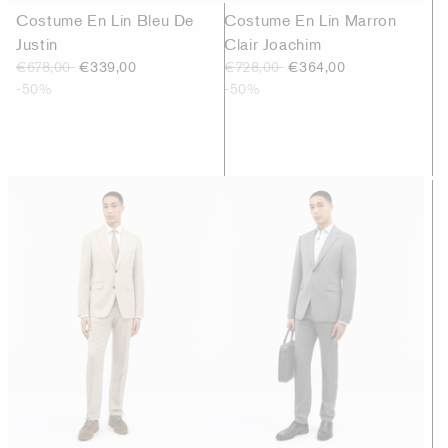
Costume En Lin Bleu De
Costume En Lin Marron
Justin
Clair Joachim
€678,00
€339,00
€728,00
€364,00
-50%
-50%