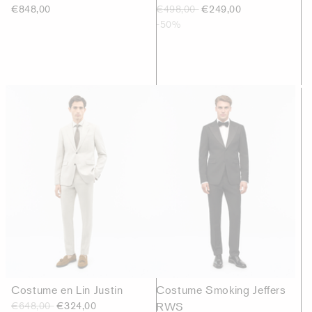
€848,00
€498,00
€249,00
-50%
Costume en Lin Justin
Costume Smoking Jeffers
€648,00
€324,00
RWS