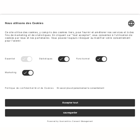
costumes classiques ainsi que des modèles uniques
aux touches contemporaines. Grâce à notre guide de
costumes, découvrez-en davantage sur les différents
types de costumes et de coupes. Nos collections se
déclinent en coupes slim, semi-slim et décontractées,
avec une variété de fermetures à boutons, de styles de
revers et de poches. Découvrez ci-dessous notre
sélection de costumes de qualité supérieure, conçus
pour l'homme moderne.
DES COSTUMES POUR TOUTES LES
OCCASIONS.
Tiger of Sweden crée des styles à la fois contemporains
et intemporels qui conviennent à différentes occasions,
des réunions de direction et des entretiens d'embauche
aux dîners de fête, événements formels ou
mariages
.
Découvrez-en plus sur les différents styles de costumes
Inscrivez-vous à notre newsletter pour recevoir des mises à jour
pouvant être portés pendant la saison des mariages
sur les nouvelles collections et les dernières offres.
grâce à notre guide. Que vous recherchiez une tenue