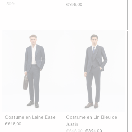
-50%
€798,00
Costume en Laine Ease
Costume en Lin Bleu de
€648,00
Justin
€648,00
€324,00