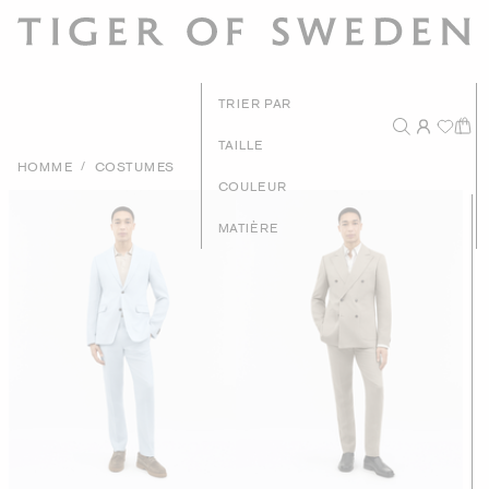
TRIER PAR
TAILLE
/
HOMME
COSTUMES
Prix - Du plus h
COULEUR
Prix - Du plus b
MATIÈRE