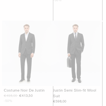
Costume Noir De Justin
Justin Semi Slim-fit Wool
€498,00
€413,50
Suit
-50%
€598,00