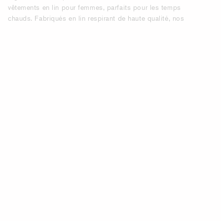
vêtements en lin pour femmes, parfaits pour les temps
chauds. Fabriqués en lin respirant de haute qualité, nos
vêtements sont conçus pour vous garder au frais tout en
conservant un look élégant. Le minimalisme scandinave
rencontre le confort naturel, parfait pour les journées d'été
en ville ou sur la côte.
VÊTEMENTS EN LIN FEMME – ROBES,
CHEMISES & VESTES LÉGÈRES.
Nos robes en lin offrent un équilibre parfait entre style
décontracté et élégance. Avec une coupe flatteuse et des
couleurs intemporelles, elles sont parfaites pour la journée
comme pour le soir. Portez-les avec des sandales pour un
look décontracté ou rehaussez votre look avec des talons
et des accessoires.
CHEMISES EN LIN CLASSIQUES POUR
FEMMES.
Une chemise en lin est indispensable pour l'été. Avec des