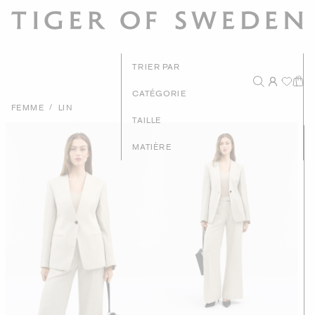
TRIER PAR
CATÉGORIE
/
FEMME
LIN
Prix - Du plus hau
TAILLE
Prix - Du plus bas
MATIÈRE