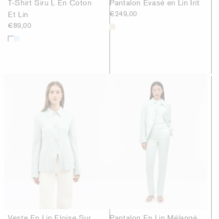
T-Shirt Siru L En Coton
Pantalon Évasé en Lin Irit
Et Lin
€249,00
€89,00
Veste En Lin Eloise Sur
Pantalon En Lin Mélangé