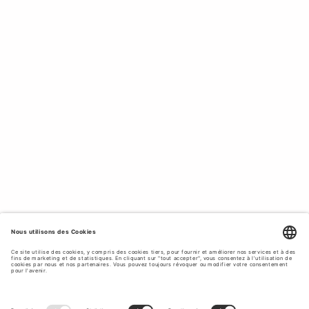
motifs élégants et des textures douces, les chemises en
lin de Tiger of Sweden peuvent être facilement portées
rentrées ou détachées pour une tenue décontractée mais
sophistiquée. Associez-les à des pantalons, des jupes ou
des shorts pour une infinité d'options de style.
VESTES EN LIN POUR FEMMES -
FACILITÉ DECOUPE.
Nos vestes en lin allient sophistication et légèreté, ce qui
les rend parfaites pour les journées chaudes où l'on veut
quand même s'habiller. Parfaites sur une robe ou
associées à un pantalon assorti pour un look complet de
costume en lin.