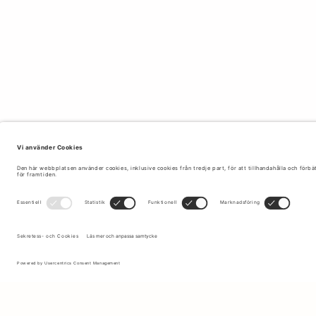
Anmäl dig till vårt nyhetsbrev för att få uppdateringar om de
senaste kollektionerna och erbjudandena.