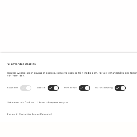
Anmäl dig till vårt nyhetsbrev för att få uppdateringar om de
senaste kollektionerna och erbjudandena.