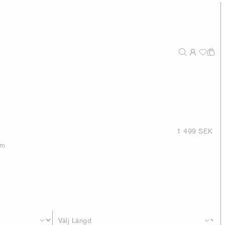
1 499 SEK
im