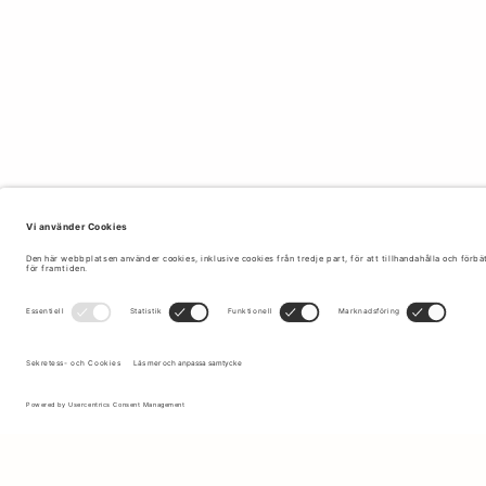
Anmäl dig till vårt nyhetsbrev för att få uppdateringar om de
senaste kollektionerna och erbjudandena.