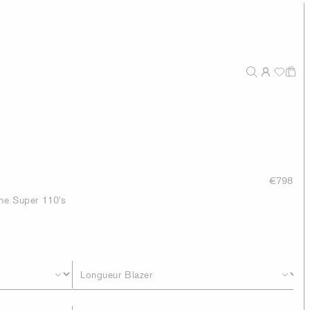
€798
ine Super 110's