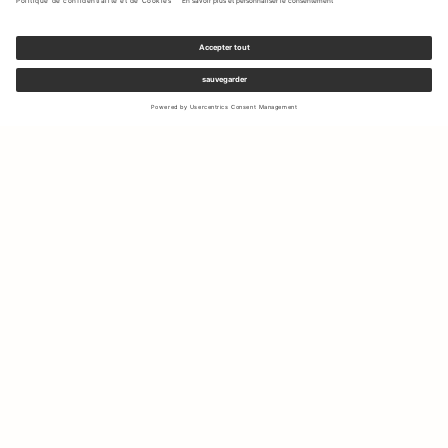
Inscrivez-vous à notre newsletter pour recevoir des mises à jour
sur les nouvelles collections et les dernières offres.
Votre e-mail
Expédition & Retours
Droit de rétractation
Mon Compte
Durabilité