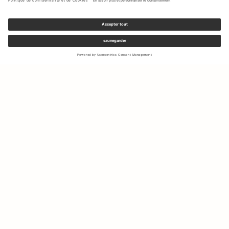
Inscrivez-vous à notre newsletter pour recevoir des mises à jour
sur les nouvelles collections et les dernières offres.
Votre e-mail
Expédition & Retours
Droit de rétractation
Mon Compte
Durabilité