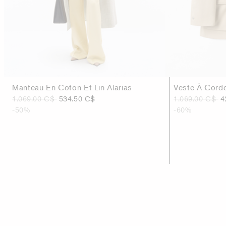
Manteau En Coton Et Lin Alarias
Veste À Cordo
1.069.00 C$
534.50 C$
1.069.00 C$
4
-50%
-60%