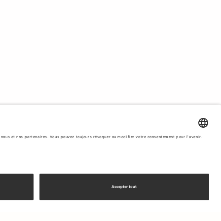
cré dans la qualité et
la durabilité
, ce que Tiger of Sweden
ons de gaz à effet de serre, la recherche d'une qualité
onction de leur capacité à minimiser
l'impact