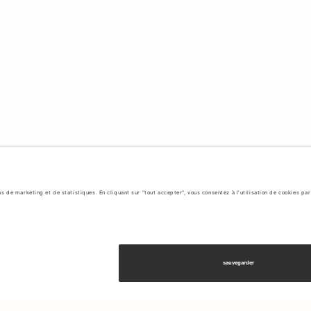
OTÈGENT ET PROTÈGENT L'ENVIRONNEMENT.
hiques au premier plan de ses activités. Le design scandinave est an
nt l'utilisation de matériaux éco-responsables, la réduction des émissi
 collections intègrent des matériaux soigneusement sélectionnés en f