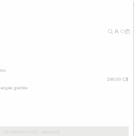
TES
299.00 C$
langée grattée
CE PRODUIT EST ARCHIVÉ