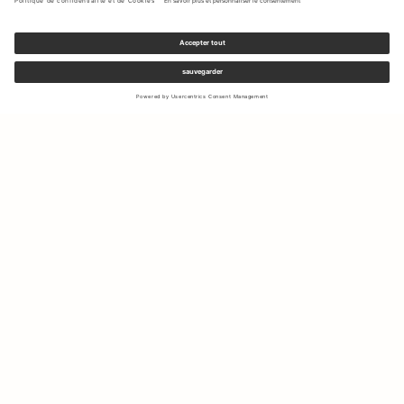
Inscrivez-vous à notre newsletter pour recevoir des mises à jour
sur les nouvelles collections et les dernières offres.
Votre e-mail
Expédition & Retours
Droit de rétractation
Mon Compte
Durabilité