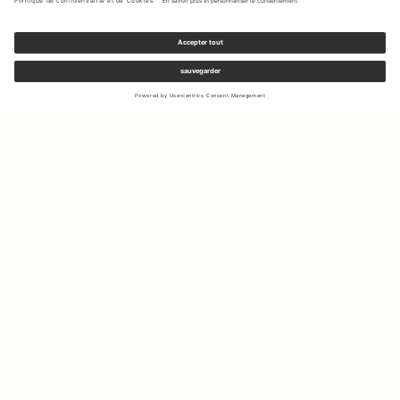
Inscrivez-vous à notre newsletter pour recevoir des mises à jour
sur les nouvelles collections et les dernières offres.
Votre e-mail
Expédition & Retours
Droit de rétractation
Mon Compte
Durabilité