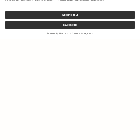
Inscrivez-vous à notre newsletter pour recevoir des mises à jour
sur les nouvelles collections et les dernières offres.
Votre e-mail
Expédition & Retours
Droit de rétractation
Mon Compte
Durabilité