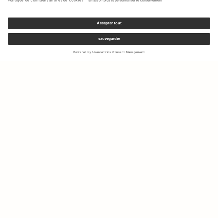
Inscrivez-vous à notre newsletter pour recevoir des mises à jour
sur les nouvelles collections et les dernières offres.
Votre e-mail
Expédition & Retours
Droit de rétractation
Mon Compte
Durabilité