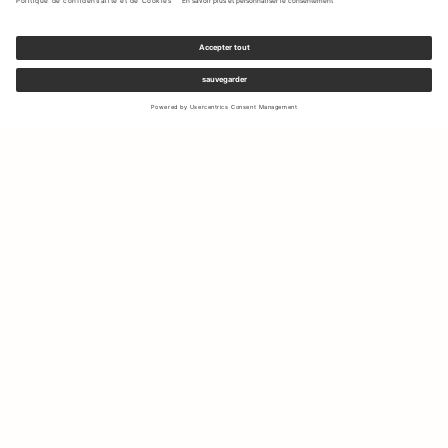
Inscrivez-vous à notre newsletter pour recevoir des mises à jour
sur les nouvelles collections et les dernières offres.
Votre e-mail
Expédition & Retours
Droit de rétractation
Mon Compte
Durabilité