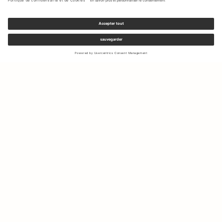
Inscrivez-vous à notre newsletter pour recevoir des mises à jour
sur les nouvelles collections et les dernières offres.
Votre e-mail
Expédition & Retours
Droit de rétractation
Mon Compte
Durabilité