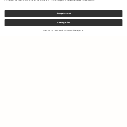
Inscrivez-vous à notre newsletter pour recevoir des mises à jour
sur les nouvelles collections et les dernières offres.
Votre e-mail
Expédition & Retours
Droit de rétractation
Mon Compte
Durabilité