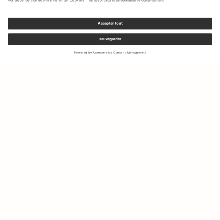
Inscrivez-vous à notre newsletter pour recevoir des mises à jour
sur les nouvelles collections et les dernières offres.
Votre e-mail
Expédition & Retours
Droit de rétractation
Mon Compte
Durabilité