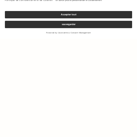
Inscrivez-vous à notre newsletter pour recevoir des mises à jour
sur les nouvelles collections et les dernières offres.
Votre e-mail
Expédition & Retours
Droit de rétractation
Mon Compte
Durabilité