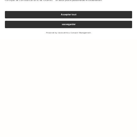
Inscrivez-vous à notre newsletter pour recevoir des mises à jour
sur les nouvelles collections et les dernières offres.
Votre e-mail
Expédition & Retours
Droit de rétractation
Mon Compte
Durabilité