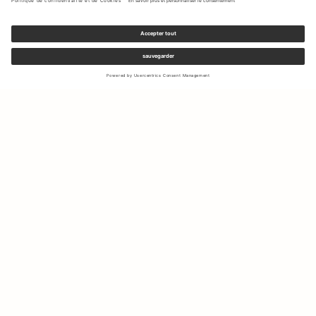
Inscrivez-vous à notre newsletter pour recevoir des mises à jour
sur les nouvelles collections et les dernières offres.
Votre e-mail
Expédition & Retours
Droit de rétractation
Mon Compte
Durabilité