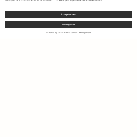
Inscrivez-vous à notre newsletter pour recevoir des mises à jour
sur les nouvelles collections et les dernières offres.
Votre e-mail
Expédition & Retours
Droit de rétractation
Mon Compte
Durabilité