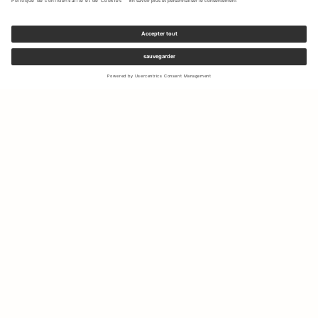
Inscrivez-vous à notre newsletter pour recevoir des mises à jour
sur les nouvelles collections et les dernières offres.
Votre e-mail
Expédition & Retours
Droit de rétractation
Mon Compte
Durabilité