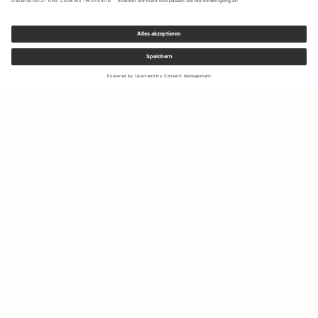
Melden Sie sich für unseren Newsletter an, um Updates zu den
neuesten Kollektionen und Angeboten zu erhalten.
Ihre E-Mail Adresse
Versand & Rücksendungen
Widerrufsrecht
Mein Konto
Nachhaltigkeit