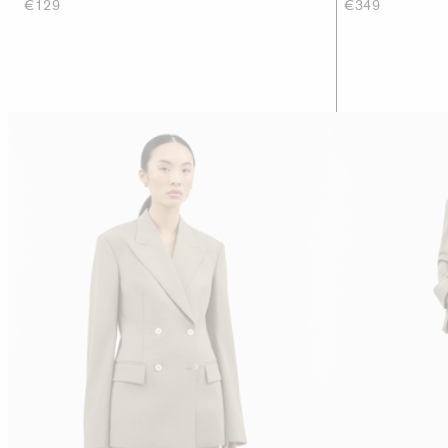
€129
€349