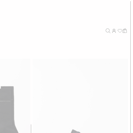
149,00 €
perstretch-Denim