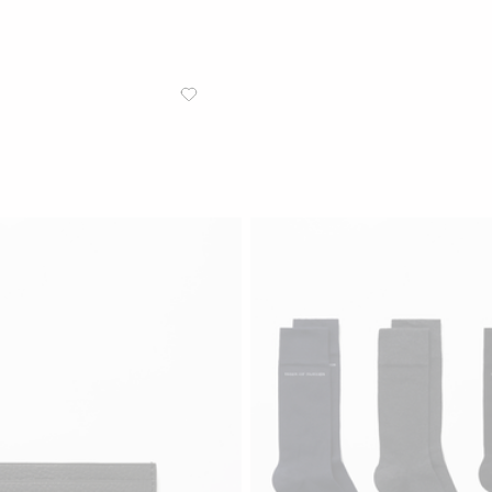
/
HERREN
JEANS
Evolve Extra Slim Jeans
Extra slim Tapered Jeans aus Su
Black