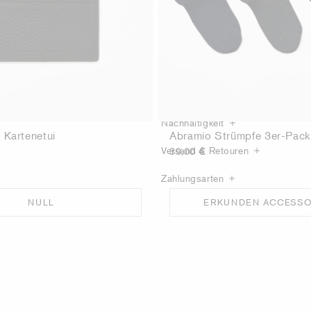
Produktdetails
Pflegeanleitung
Nachhaltigkeit
 Kartenetui
Abramio Strümpfe 3er-Pack
Versand & Retouren
39,00 €
Zahlungsarten
NULL
ERKUNDEN ACCESSO