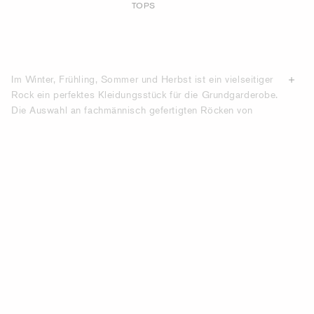
TOPS
Im Winter, Frühling, Sommer und Herbst ist ein vielseitiger
Rock ein perfektes Kleidungsstück für die Grundgarderobe.
Die Auswahl an fachmännisch gefertigten Röcken von
Tiger of Sweden bietet eine große Auswahl an Farben,
Längen und Stoffen, mit Designs, die den Übergang von
der Arbeit und formellen Veranstaltungen zu eleganten,
lässigen Anlässen ermöglichen. Von Mini- und Knielänge
bis hin zu Midi- und Maxiröcken bietet unsere Auswahl eine
große Auswahl an schmeichelhaften Designs. Unser Ziel
ist es, nachhaltige Premium-Materialien zu beschaffen, die
nur minimale Auswirkungen
auf die Umwelt haben und es
Ihnen ermöglichen, Komfort mit einer modernen Silhouette
zu verbinden. Kaufen Sie hier online moderne
Damenröcke.
KAUFEN SIE PREMIUM-RÖCKE VON