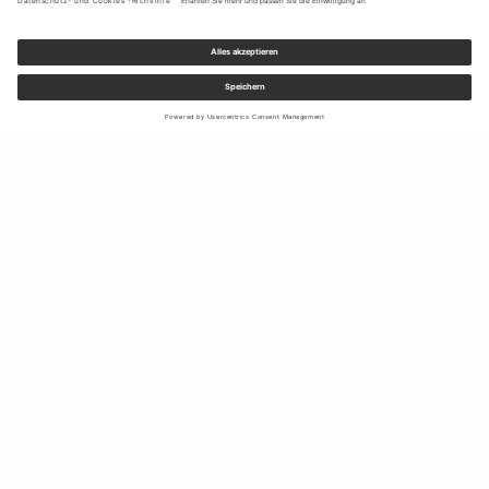
Melden Sie sich für unseren Newsletter an, um Updates zu den
neuesten Kollektionen und Angeboten zu erhalten.
Ihre E-Mail Adresse
Versand & Rücksendungen
Widerrufsrecht
Mein Konto
Nachhaltigkeit