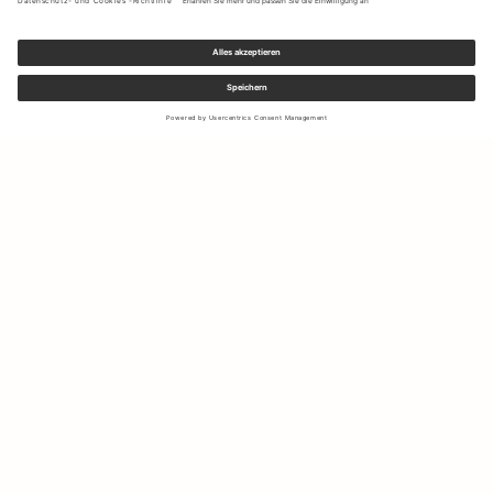
Melden Sie sich für unseren Newsletter an, um Updates zu den
neuesten Kollektionen und Angeboten zu erhalten.
Ihre E-Mail Adresse
Versand & Rücksendungen
Widerrufsrecht
Mein Konto
Nachhaltigkeit