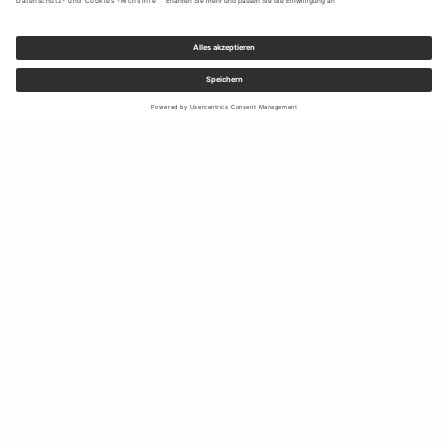
Melden Sie sich für unseren Newsletter an, um Updates zu den
neuesten Kollektionen und Angeboten zu erhalten.
Ihre E-Mail Adresse
Versand & Rücksendungen
Widerrufsrecht
Mein Konto
Nachhaltigkeit